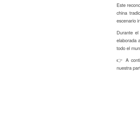
Este recono
china tradi
escenario in
Durante el 
elaborada a
todo el mun
👉 A conti
nuestra par