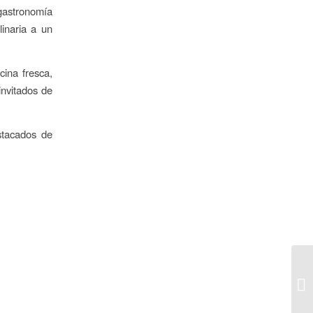
 gastronomía
linaria a un
cina fresca,
invitados de
stacados de