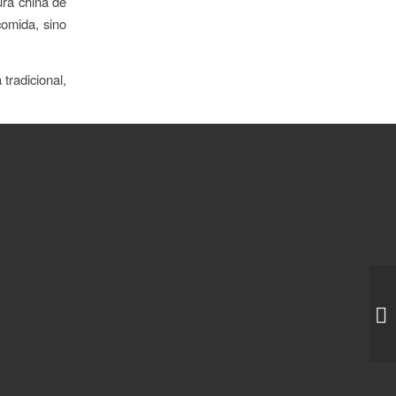
tura china de
comida, sino
tradicional,