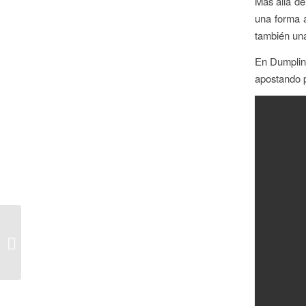
Más allá de 
una forma a
también una
En Dumpling
apostando po
Dumpling Xi participará
en la Feria del Año
Nuevo Chino en el Arc
de Trio...